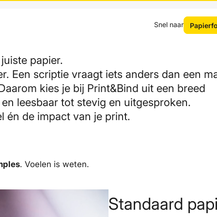
Snel naar
Papierf
juiste papier.
ier. Een scriptie vraagt iets anders dan een m
 Daarom kies je bij Print&Bind uit een breed
 en leesbaar tot stevig en uitgesproken.
el én de impact van je print.
mples
. Voelen is weten.
Standaard papi