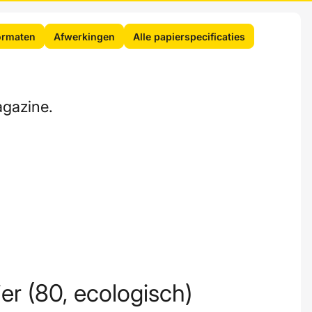
ormaten
Afwerkingen
Alle papierspecificaties
agazine.
er (80, ecologisch)