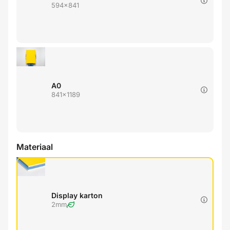
594x841
A0
841x1189
Materiaal
Display karton
2mm