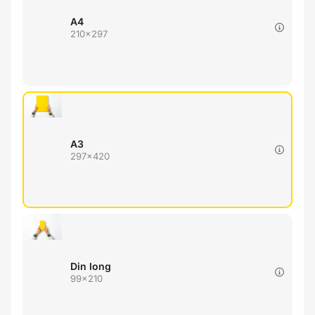
A4
210x297
A3
297x420
Din long
99x210