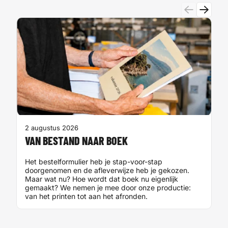
2 augustus 2026
2 
VAN BESTAND NAAR BOEK
E
S
Het bestelformulier heb je stap-voor-stap
doorgenomen en de afleverwijze heb je gekozen.
Ee
Maar wat nu? Hoe wordt dat boek nu eigenlijk
De
gemaakt? We nemen je mee door onze productie:
af
van het printen tot aan het afronden.
pr
ho