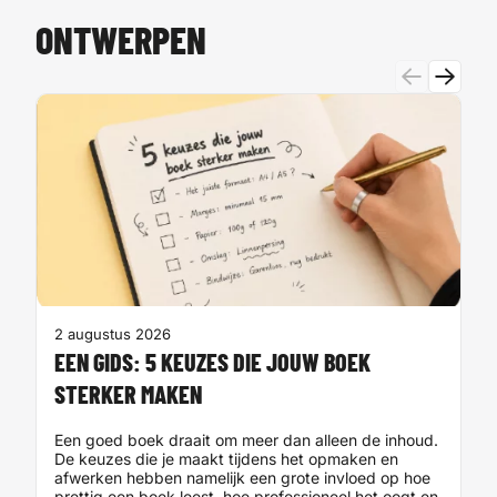
ONTWERPEN
25
B
O
Wi
mo
je
aa
2 augustus 2026
EEN GIDS: 5 KEUZES DIE JOUW BOEK
STERKER MAKEN
Een goed boek draait om meer dan alleen de inhoud.
De keuzes die je maakt tijdens het opmaken en
afwerken hebben namelijk een grote invloed op hoe
prettig een boek leest, hoe professioneel het oogt en