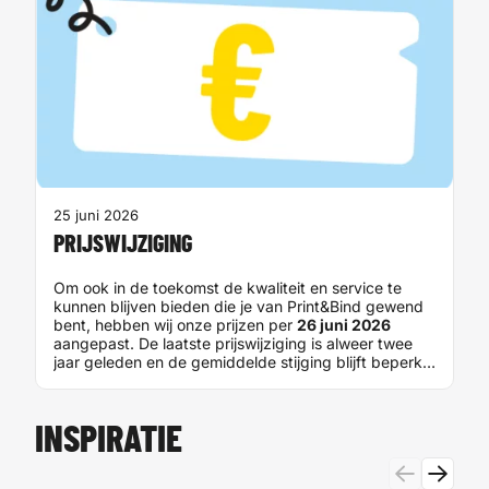
25
V
Mi
pa
du
ve
op
tu
25 juni 2026
PRIJSWIJZIGING
Om ook in de toekomst de kwaliteit en service te
kunnen blijven bieden die je van Print&Bind gewend
bent, hebben wij onze prijzen per
26 juni 2026
aangepast. De laatste prijswijziging is alweer twee
jaar geleden en de gemiddelde stijging blijft beperkt
tot slechts
2,9%
. Bovendien blijven diverse
producten gelijk in prijs en worden grote oplages
magazines zelfs voordeliger. Daarmee behoren wij
INSPIRATIE
nog altijd tot de voordeligste printaanbieders van
Nederland.