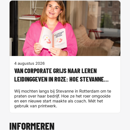
4 augustus 2026
30
VAN CORPORATE GRIJS NAAR LEREN
D
LEIDINGGEVEN IN ROZE: HOE STEVANNE
Da
HAAR EIGEN BEDRIJF OPBOUWDE
ri
Wij mochten langs bij Stevanne in Rotterdam om te
zo
praten over haar bedrijf. Hoe ze het roer omgooide
ee
en een nieuwe start maakte als coach. Mét het
ki
gebruik van printwerk.
INFORMEREN