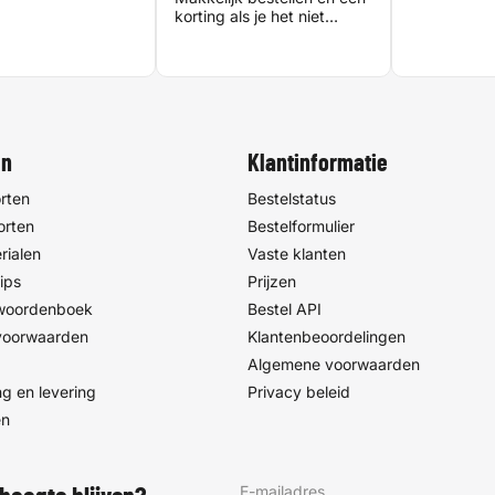
korting als je het niet
meteen de volgende dag
nodig hebt. Heel fijne
printservice!
en
Klantinformatie
rten
Bestelstatus
orten
Bestelformulier
rialen
Vaste klanten
ips
Prijzen
 woordenboek
Bestel API
voorwaarden
Klantenbeoordelingen
Algemene voorwaarden
g en levering
Privacy beleid
en
E-mailadres