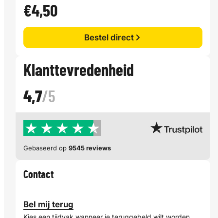
€4,50
Bestel direct
Klanttevredenheid
4,7
/5
Gebaseerd op
9545 reviews
Contact
Bel mij terug
Kies een tijdvak wanneer je teruggebeld wilt worden