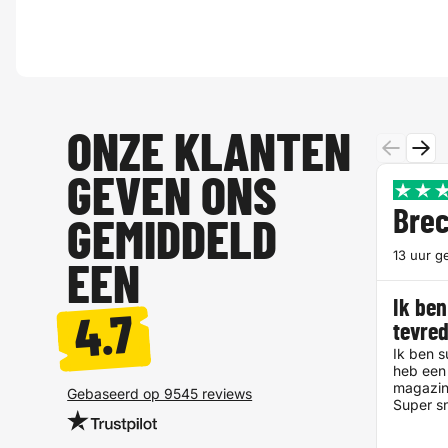
ONZE KLANTEN
GEVEN ONS
Brec
GEMIDDELD
13 uur g
EEN
Ik ben
4.7
tevre
Ik ben s
heb een 
magazin
Gebaseerd op 9545 reviews
Super sn