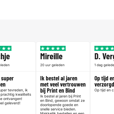
hje
Mireille
D. Ve
eleden
20 uur geleden
1 dag geled
 super
Ik bestel al jaren
Op tijd e
den
met veel vertrouwen
verzorg
uper tevreden, ik
bij Print en Bind
Op tijd en 
prachtig kwaliteits
Ik bestel al jaren bij Print
e ontvangen!
en Bind, gewoon omdat ze
el geleverd!
doorlopende goede en
snelle service bieden.
Makkelijk bestellen en een