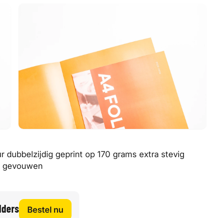
ur dubbelzijdig geprint op 170 grams extra stevig
en gevouwen
lders
Bestel nu