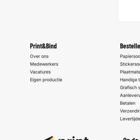
Print&Bind
Bestell
Over ons
Papiersoo
Medewerkers
Stickerso
Vacatures
Plaatmate
Eigen productie
Handige t
Grafisch
Aanlever
Betalen
Verzendin
Levertijd