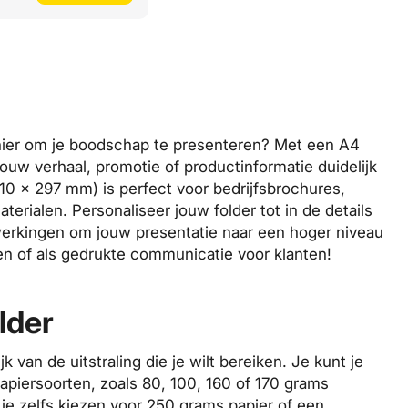
nier om je boodschap te presenteren? Met een A4
jouw verhaal, promotie of productinformatie duidelijk
210 x 297 mm) is perfect voor bedrijfsbrochures,
terialen. Personaliseer jouw folder tot in de details
fwerkingen om jouw presentatie naar een hoger niveau
ten of als gedrukte communicatie voor klanten!
lder
k van de uitstraling die je wilt bereiken. Je kunt je
papiersoorten, zoals 80, 100, 160 of 170 grams
 je zelfs kiezen voor 250 grams papier of een