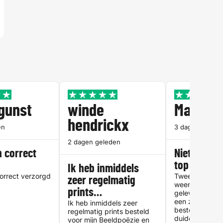
rgunst
winde
Martine
hendrickx
en
3 dagen geled
2 dagen geleden
n correct
Niet twijfel
d
top service
Ik heb inmiddels
correct verzorgd
Tweede bestell
zeer regelmatig
weer zeer tev
prints…
geleverde serv
een zeer duidel
Ik heb inmiddels zeer
bestelproces 
regelmatig prints besteld
duidelijke inst
voor mijn Beeldpoëzie en