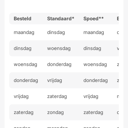
Besteld
Standaard*
Spoed**
Budg
maandag
dinsdag
maandag
dond
dinsdag
woensdag
dinsdag
vrijd
woensdag
donderdag
woensdag
zate
donderdag
vrijdag
donderdag
zond
vrijdag
zaterdag
vrijdag
maa
zaterdag
zondag
zaterdag
dins