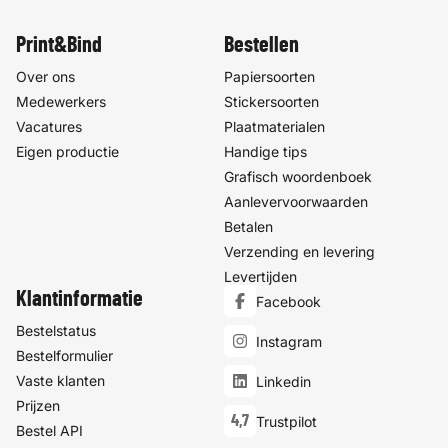
Print&Bind
Bestellen
Over ons
Papiersoorten
Medewerkers
Stickersoorten
Vacatures
Plaatmaterialen
Eigen productie
Handige tips
Grafisch woordenboek
Aanlevervoorwaarden
Betalen
Verzending en levering
Levertijden
Klantinformatie
Facebook
Bestelstatus
Instagram
Bestelformulier
Vaste klanten
Linkedin
Prijzen
4,7
Trustpilot
Bestel API