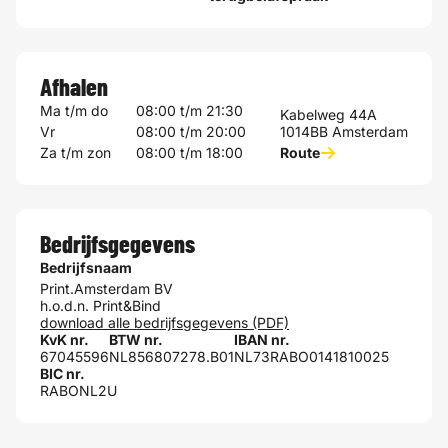
Afhalen
Ma t/m do
08:00 t/m 21:30
Kabelweg 44A
Vr
08:00 t/m 20:00
1014BB Amsterdam
Za t/m zon
08:00 t/m 18:00
Route
Bedrijfsgegevens
Bedrijfsnaam
Print.Amsterdam BV
h.o.d.n. Print&Bind
download alle bedrijfsgegevens (PDF)
KvK nr.
BTW nr.
IBAN nr.
67045596
NL856807278.B01
NL73RABO0141810025
BIC nr.
RABONL2U