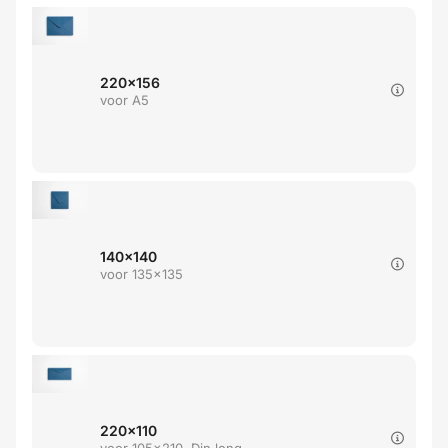
220x156
voor A5
140x140
voor 135x135
220x110
voor 105x210, Din long