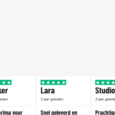
ker
Lara
Studi
leden
2 jaar geleden
3 jaar geled
prima voor
Snel geleverd en
Prachtig