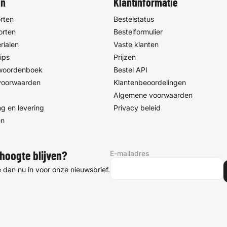
en
Klantinformatie
rten
Bestelstatus
orten
Bestelformulier
rialen
Vaste klanten
ips
Prijzen
 woordenboek
Bestel API
voorwaarden
Klantenbeoordelingen
Algemene voorwaarden
g en levering
Privacy beleid
en
E-mailadres
hoogte blijven?
je dan nu in voor onze nieuwsbrief.