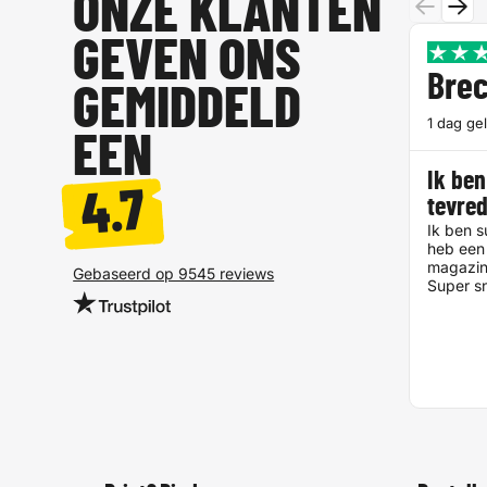
ONZE KLANTEN
GEVEN ONS
Brec
GEMIDDELD
1 dag ge
EEN
Ik ben
4.7
tevre
Ik ben s
heb een 
magazin
Gebaseerd op 9545 reviews
Super sn