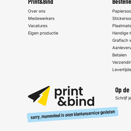
Print&Bind
Bestell
Over ons
Papiersoo
Medewerkers
Stickerso
Vacatures
Plaatmate
Eigen productie
Handige t
Grafisch
Aanlever
Betalen
Verzendin
Levertijd
Op de 
Schrijf 
sorry, momenteel is onze klantenservice gesloten