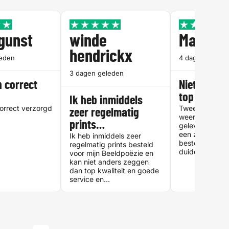
rgunst
winde
Martine
hendrickx
leden
4 dagen geled
3 dagen geleden
n correct
Niet twijfel
d
top service
Ik heb inmiddels
correct verzorgd
Tweede bestell
zeer regelmatig
weer zeer tev
prints…
geleverde serv
een zeer duidel
Ik heb inmiddels zeer
bestelproces 
regelmatig prints besteld
duidelijke inst
voor mijn Beeldpoëzie en
aanleveren van
kan niet anders zeggen
Moeilijk om fou
dan top kwaliteit en goede
maken ?. Kwalit
service en
en inbindwerk.
klantvriendelijkheid!
en zal zeker in
toekomst nog 
maken.