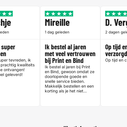
hje
Mireille
D. Ve
leden
1 dag geleden
2 dagen ge
 super
Ik bestel al jaren
Op tijd e
den
met veel vertrouwen
verzorg
uper tevreden, ik
bij Print en Bind
Op tijd en 
prachtig kwaliteits
Ik bestel al jaren bij Print
e ontvangen!
en Bind, gewoon omdat ze
el geleverd!
doorlopende goede en
snelle service bieden.
Makkelijk bestellen en een
korting als je het niet
meteen de volgende dag
nodig hebt. Heel fijne
printservice!