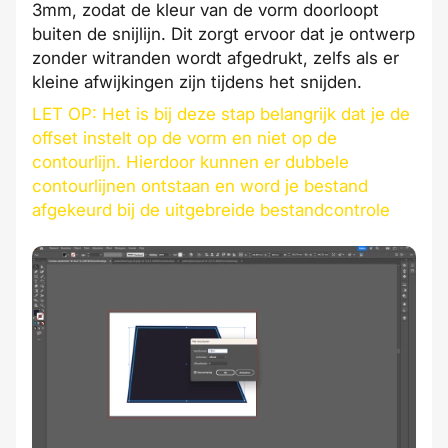
3mm, zodat de kleur van de vorm doorloopt
buiten de snijlijn. Dit zorgt ervoor dat je ontwerp
zonder witranden wordt afgedrukt, zelfs als er
kleine afwijkingen zijn tijdens het snijden.
LET OP: Het is bij deze stap belangrijk dat je de
offset instelt op de vorm en niet op de
contourlijn. Hierdoor kunnen er dubbele
contourlijnen ontstaan en word je bestand
afgekeurd bij de uitgebreide bestandcontrole