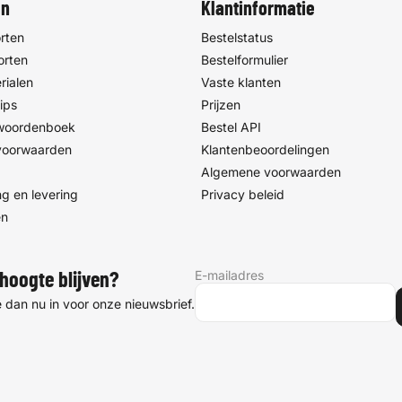
en
Klantinformatie
rten
Bestelstatus
orten
Bestelformulier
rialen
Vaste klanten
ips
Prijzen
 woordenboek
Bestel API
voorwaarden
Klantenbeoordelingen
Algemene voorwaarden
g en levering
Privacy beleid
en
E-mailadres
hoogte blijven?
je dan nu in voor onze nieuwsbrief.