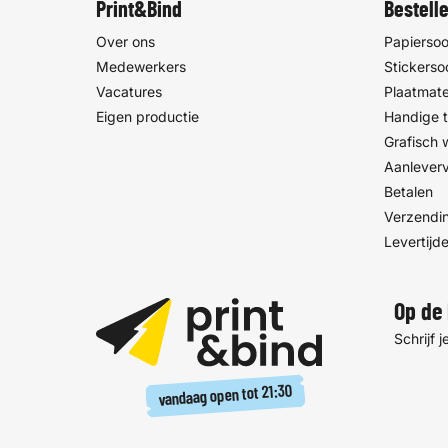
Print&Bind
Bestell
Over ons
Papiersoo
Medewerkers
Stickerso
Vacatures
Plaatmate
Eigen productie
Handige t
Grafisch
Aanlever
Betalen
Verzendin
Levertijd
Op de 
Schrijf 
21:30
vandaag open tot