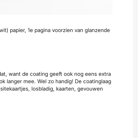
 wit) papier, 1e pagina voorzien van glanzende
 dat, want de coating geeft ook nog eens extra
ook langer mee. Wel zo handig! De coatinglaag
isitekaartjes
,
losbladig
,
kaarten
, gevouwen