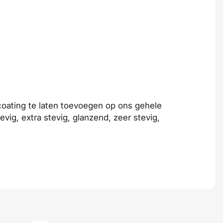
coating te laten toevoegen op ons gehele
tevig
,
extra stevig
,
glanzend
,
zeer stevig
,