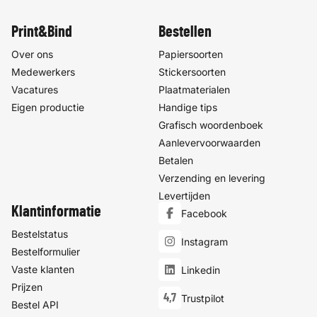
Print&Bind
Bestellen
Over ons
Papiersoorten
Medewerkers
Stickersoorten
Vacatures
Plaatmaterialen
Eigen productie
Handige tips
Grafisch woordenboek
Aanlevervoorwaarden
Betalen
Verzending en levering
Levertijden
Klantinformatie
Facebook
Bestelstatus
Instagram
Bestelformulier
Vaste klanten
Linkedin
Prijzen
4,7
Trustpilot
Bestel API