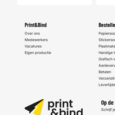
Print&Bind
Bestell
Over ons
Papiersoo
Medewerkers
Stickerso
Vacatures
Plaatmate
Eigen productie
Handige t
Grafisch
Aanlever
Betalen
Verzendin
Levertijd
Op de 
Schrijf 