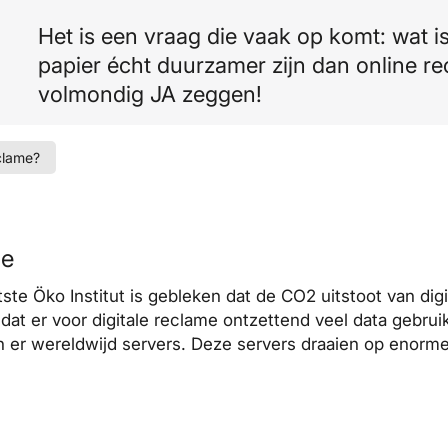
Het is een vraag die vaak op komt: wat i
papier écht duurzamer zijn dan online 
volmondig JA zeggen!
clame?
me
e Öko Institut is gebleken dat de CO2 uitstoot van dig
dat er voor digitale reclame ontzettend veel data gebru
en er wereldwijd servers. Deze servers draaien op enorm