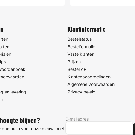
en
Klantinformatie
rten
Bestelstatus
orten
Bestelformulier
rialen
Vaste klanten
ips
Prijzen
 woordenboek
Bestel API
voorwaarden
Klantenbeoordelingen
Algemene voorwaarden
g en levering
Privacy beleid
en
E-mailadres
hoogte blijven?
je dan nu in voor onze nieuwsbrief.