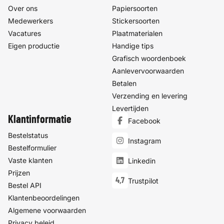
Over ons
Papiersoorten
Medewerkers
Stickersoorten
Vacatures
Plaatmaterialen
Eigen productie
Handige tips
Grafisch woordenboek
Aanlevervoorwaarden
Betalen
Verzending en levering
Levertijden
Klantinformatie
Facebook
Bestelstatus
Instagram
Bestelformulier
Vaste klanten
Linkedin
Prijzen
4,7
Trustpilot
Bestel API
Klantenbeoordelingen
Algemene voorwaarden
Privacy beleid