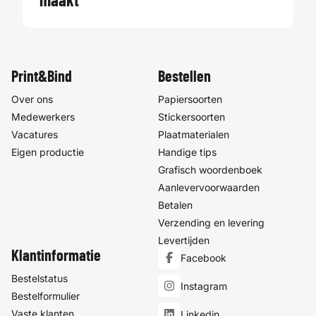
maakt
Print&Bind
Bestellen
Over ons
Papiersoorten
Medewerkers
Stickersoorten
Vacatures
Plaatmaterialen
Eigen productie
Handige tips
Grafisch woordenboek
Aanlevervoorwaarden
Betalen
Verzending en levering
Levertijden
Klantinformatie
Facebook
Bestelstatus
Instagram
Bestelformulier
Vaste klanten
Linkedin