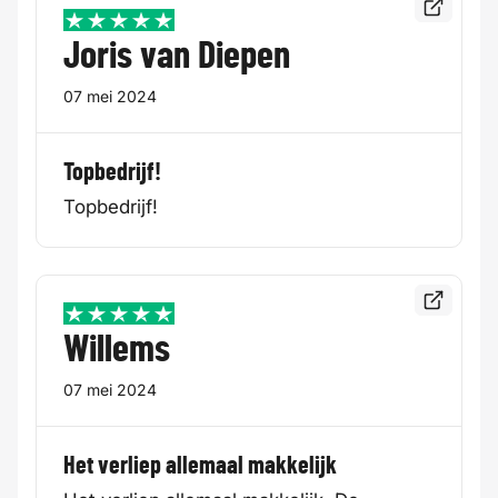
Bekijk de
5 / 5
Joris van Diepen
07 mei 2024
Topbedrijf!
Topbedrijf!
Bekijk de
5 / 5
Willems
07 mei 2024
Het verliep allemaal makkelijk