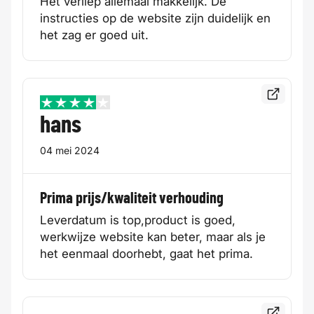
Het verliep allemaal makkelijk. De
instructies op de website zijn duidelijk en
het zag er goed uit.
Bekijk de
4 / 5
hans
04 mei 2024
Prima prijs/kwaliteit verhouding
Leverdatum is top,product is goed,
werkwijze website kan beter, maar als je
het eenmaal doorhebt, gaat het prima.