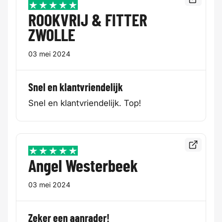
Bekijk de
5 / 5
ROOKVRIJ & FITTER
ZWOLLE
03 mei 2024
Snel en klantvriendelijk
Snel en klantvriendelijk. Top!
Bekijk de
5 / 5
Angel Westerbeek
03 mei 2024
Zeker een aanrader!