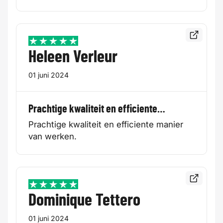
Bekijk de
5 / 5
Heleen Verleur
01 juni 2024
Prachtige kwaliteit en efficiente…
Prachtige kwaliteit en efficiente manier
van werken.
Bekijk de
5 / 5
Dominique Tettero
01 juni 2024