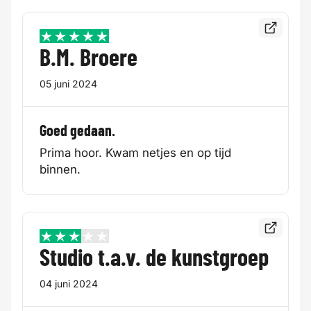
Bekijk de
5 / 5
B.M. Broere
05 juni 2024
Goed gedaan.
Prima hoor. Kwam netjes en op tijd
binnen.
Bekijk de
3 / 5
Studio t.a.v. de kunstgroep
04 juni 2024