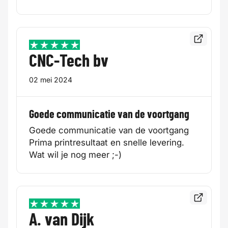
Bekijk de
5 / 5
CNC-Tech bv
02 mei 2024
Goede communicatie van de voortgang
Goede communicatie van de voortgang
Prima printresultaat en snelle levering.
Wat wil je nog meer ;-)
Bekijk de
5 / 5
A. van Dijk