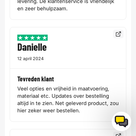
levering. De klantenservice is vriendelijk
en zeer behulpzaam.
Bekijk de
5 / 5
Danielle
12 april 2024
Tevreden klant
Veel opties en vrijheid in maatvoering,
materiaal etc. Updates over bestelling
altijd in te zien. Net geleverd product, zou
hier zeker weer bestellen.