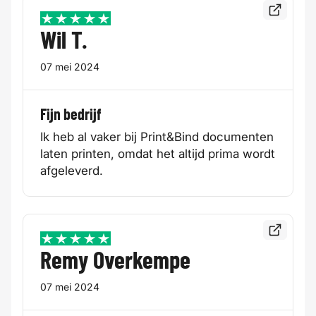
Bekijk de
5 / 5
Wil T.
07 mei 2024
Fijn bedrijf
Ik heb al vaker bij Print&Bind documenten
laten printen, omdat het altijd prima wordt
afgeleverd.
Bekijk de
5 / 5
Remy Overkempe
07 mei 2024