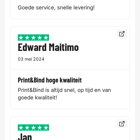
Goede service, snelle levering!
Bekijk de
5 / 5
Edward Maitimo
03 mei 2024
Print&Bind hoge kwaliteit
Print&Bind is altijd snel, op tijd en van
goede kwaliteit!
Bekijk de
5 / 5
Jan