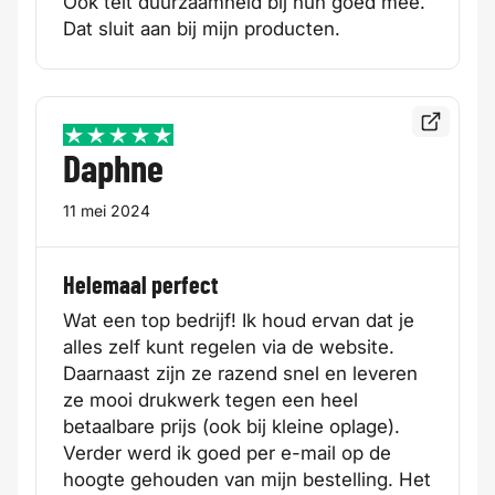
Ook telt duurzaamheid bij hun goed mee.
Dat sluit aan bij mijn producten.
Bekijk de
5 / 5
Daphne
11 mei 2024
Helemaal perfect
Wat een top bedrijf! Ik houd ervan dat je
alles zelf kunt regelen via de website.
Daarnaast zijn ze razend snel en leveren
ze mooi drukwerk tegen een heel
betaalbare prijs (ook bij kleine oplage).
Verder werd ik goed per e-mail op de
hoogte gehouden van mijn bestelling. Het