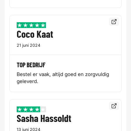
Bekijk de
5 / 5
Coco Kaat
21 juni 2024
TOP BEDRIJF
Bestel er vaak, altijd goed en zorgvuldig
geleverd.
Bekijk de
4 / 5
Sasha Hassoldt
13 juni 2024