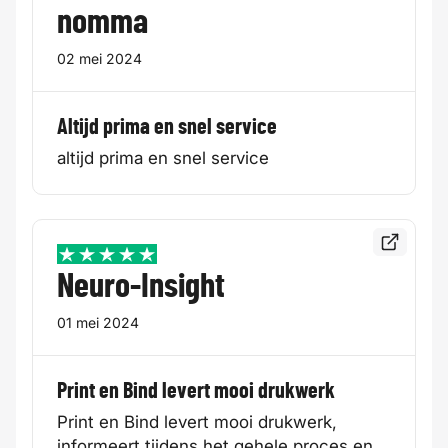
nomma
02 mei 2024
Altijd prima en snel service
altijd prima en snel service
Bekijk de
5 / 5
Neuro-Insight
01 mei 2024
Print en Bind levert mooi drukwerk
Print en Bind levert mooi drukwerk,
informeert tijdens het gehele proces en