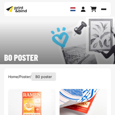
Schak
B0 POSTER
Home
/
Poster
/
B0 poster