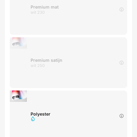
Premium mat
wit 230
Premium satijn
wit 250
Polyester