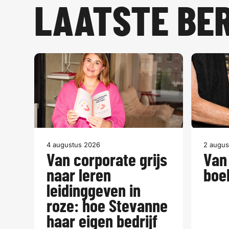
LAATSTE BE
4 augustus 2026
2 augus
Van corporate grijs
Van
naar leren
boe
leidinggeven in
roze: hoe Stevanne
haar eigen bedrijf