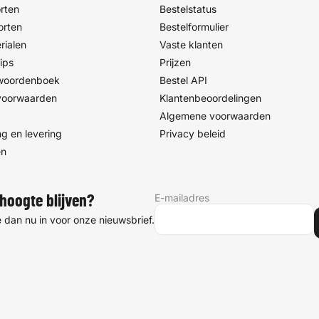
rten
Bestelstatus
orten
Bestelformulier
rialen
Vaste klanten
ips
Prijzen
 woordenboek
Bestel API
voorwaarden
Klantenbeoordelingen
Algemene voorwaarden
g en levering
Privacy beleid
en
E-mailadres
hoogte blijven?
je dan nu in voor onze nieuwsbrief.