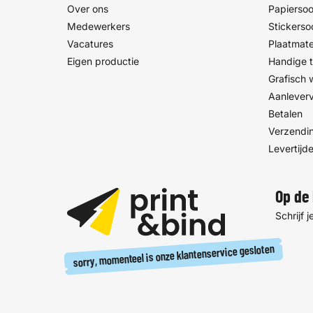
Over ons
Papiersoo
Medewerkers
Stickerso
Vacatures
Plaatmate
Eigen productie
Handige t
Grafisch
Aanlever
Betalen
Verzendin
Levertijd
Op de 
Schrijf 
sorry, momenteel is onze klantenservice gesloten