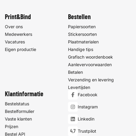
Print&Bind
Bestellen
Over ons
Papiersoorten
Medewerkers
Stickersoorten
Vacatures
Plaatmaterialen
Eigen productie
Handige tips
Grafisch woordenboek
Aanlevervoorwaarden
Betalen
Verzending en levering
Levertijden
Klantinformatie
Facebook
Bestelstatus
Instagram
Bestelformulier
Vaste klanten
Linkedin
Prijzen
4,7
Trustpilot
Bestel API