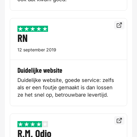
Bekijk de
5 / 5
RN
12 september 2019
Duidelijke website
Duidelijke website, goede service: zelfs
als er een foutje gemaakt is dan lossen
ze het snel op, betrouwbare levertijd.
Bekijk de
4 / 5
R.M. Odjo