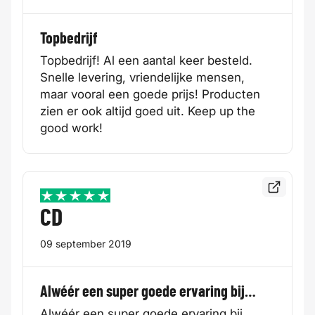
Topbedrijf
Topbedrijf! Al een aantal keer besteld.
Snelle levering, vriendelijke mensen,
maar vooral een goede prijs! Producten
zien er ook altijd goed uit. Keep up the
good work!
Bekijk de
5 / 5
CD
09 september 2019
Alwéér een super goede ervaring bij…
Alwéér een super goede ervaring bij