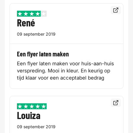
Bekijk de
4 / 5
René
09 september 2019
Een flyer laten maken
Een flyer laten maken voor huis-aan-huis
verspreding. Mooi in kleur. En keurig op
tijd klaar voor een acceptabel bedrag
Bekijk de
5 / 5
Louiza
09 september 2019