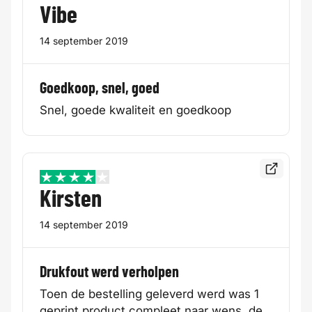
Vibe
14 september 2019
Goedkoop, snel, goed
Snel, goede kwaliteit en goedkoop
Bekijk de
4 / 5
Kirsten
14 september 2019
Drukfout werd verholpen
Toen de bestelling geleverd werd was 1
geprint product compleet naar wens, de