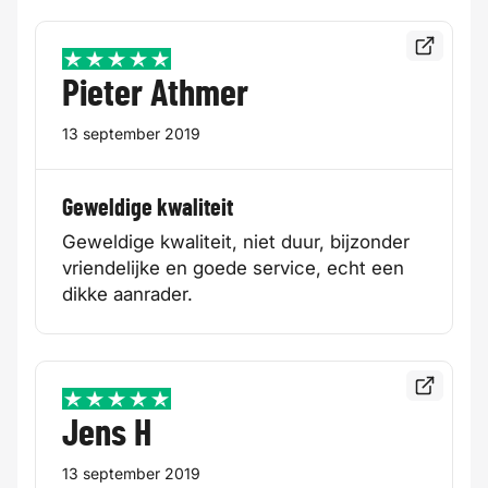
Bekijk de
5 / 5
Pieter Athmer
13 september 2019
Geweldige kwaliteit
Geweldige kwaliteit, niet duur, bijzonder
vriendelijke en goede service, echt een
dikke aanrader.
Bekijk de
5 / 5
Jens H
13 september 2019