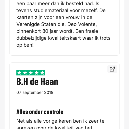
een paar meer dan ik besteld had. Is
tevens studiemateriaal voor mezelf. De
kaarten zijn voor een vrouw in de
Verenigde Staten die, Deo Volente,
binnenkort 80 jaar wordt. Een fraaie
dubbelzijdige kwaliteitskaart waar ik trots
op ben!
Bekijk de
5 / 5
B.H de Haan
07 september 2019
Alles onder controle
Net als alle vorige keren ben ik zeer te
spreken over de kwaliteit van het