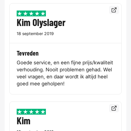
Bekijk de
5 / 5
Kim Olyslager
18 september 2019
Tevreden
Goede service, en een fijne prijs/kwaliteit
verhouding. Nooit problemen gehad. Wel
veel vragen, en daar wordt ik altijd heel
goed mee geholpen!
Bekijk de
5 / 5
Kim