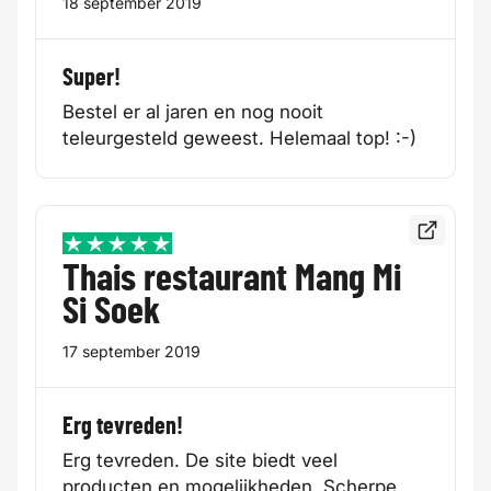
18 september 2019
Super!
Bestel er al jaren en nog nooit
teleurgesteld geweest. Helemaal top! :-)
Bekijk de
5 / 5
Thais restaurant Mang Mi
Si Soek
17 september 2019
Erg tevreden!
Erg tevreden. De site biedt veel
producten en mogelijkheden. Scherpe