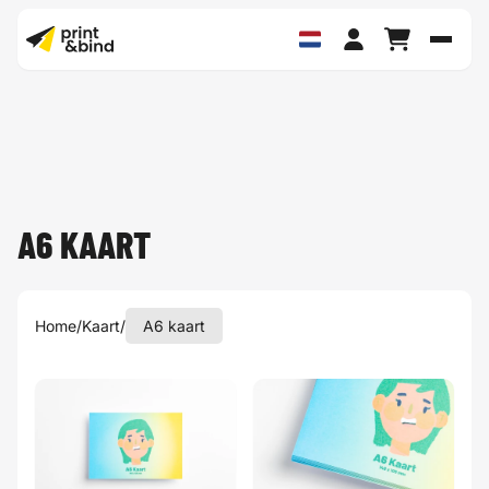
Schak
A6 KAART
Home
/
Kaart
/
A6 kaart