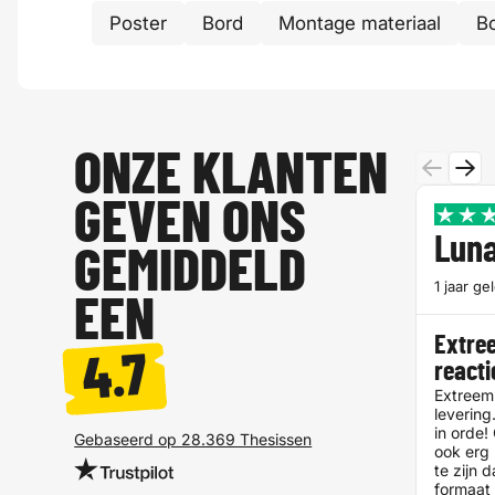
Poster
Bord
Montage materiaal
B
ONZE KLANTEN
GEVEN ONS
Luna
GEMIDDELD
1 jaar ge
EEN
Extree
4.7
reacti
Extreem 
levering.
in orde!
Gebaseerd op 28.369 Thesissen
ook erg
te zijn 
formaat 