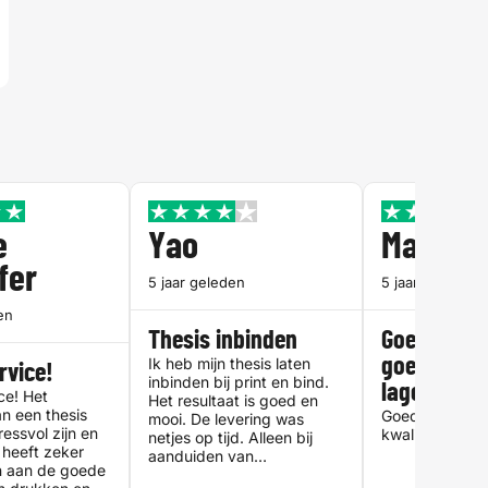
e
Yao
Marijn
fer
5 jaar geleden
5 jaar geleden
en
Thesis inbinden
Goed ingeb
Ik heb mijn thesis laten
goede kwali
rvice!
inbinden bij print en bind.
lage prijs
ce! Het
Het resultaat is goed en
an een thesis
Goed ingebon
mooi. De levering was
tressvol zijn en
kwaliteit en lag
netjes op tijd. Alleen bij
 heeft zeker
aanduiden van
n aan de goede
pakketbezorging werd