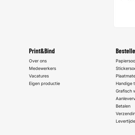
Print&Bi
Print&Bind
Bestell
Over ons
Papiersoo
Medewerkers
Stickerso
Vacatures
Plaatmate
Eigen productie
Handige t
Grafisch
Aanlever
Betalen
Verzendin
Levertijd