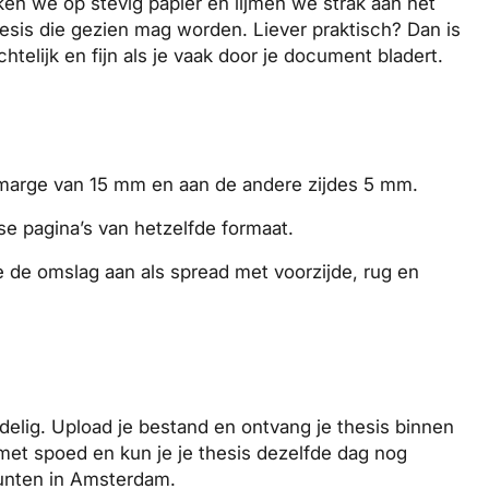
ken we op stevig papier en lijmen we strak aan het
esis die gezien mag worden. Liever praktisch? Dan is
telijk en fijn als je vaak door je document bladert.
marge
van 15 mm en aan de andere zijdes 5 mm.
se pagina’s
van hetzelfde formaat.
je de omslag aan als spread met voorzijde, rug en
rdelig. Upload je bestand en ontvang je thesis binnen
met spoed en kun je je thesis dezelfde dag nog
punten in Amsterdam.