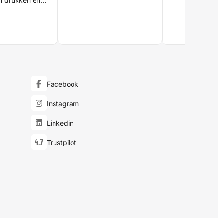
an drukken en
mijn thesis toch in de
le
brievenbus gestopt.
n, teksten en
jn haarscherp
danks enige
 extra
ntrole heeft er
jes uit
en erg tevreden
de resultaat!
Facebook
Instagram
Linkedin
4,7
Trustpilot