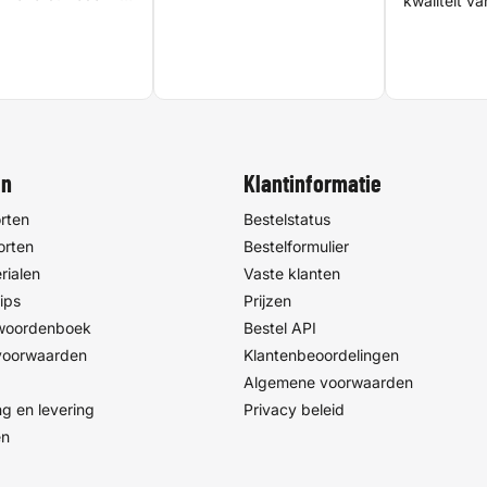
kwaliteit v
nd!
inbinden. Al
afbeeldinge
tabellen zi
geprint, on
twijfels. De
kwaliteitsco
nog wat fout
gehaald. B
met het goe
en
Klantinformatie
rten
Bestelstatus
orten
Bestelformulier
rialen
Vaste klanten
ips
Prijzen
 woordenboek
Bestel API
voorwaarden
Klantenbeoordelingen
Algemene voorwaarden
g en levering
Privacy beleid
en