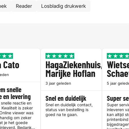
oek
Reader
Losbladig drukwerk
 Cato
HagaZiekenhuis,
Wiets
Marijke Hoflan
Schae
leden
3 jaar geleden
5 jaar geled
m snelle
e en levering
Snel en duidelijk
Super se
snelle reactie en
Snel en duidelijk contact,
Super servi
 Kwaliteit is zeker
status van bestelling is
inleveren v
 Online viewer was
goed na te gaan.
kan altijd s
 handig om zeker
printenbind
dat je het goede
bijgedrage
inleverd. Bedankt