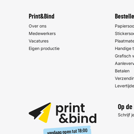
Sticker
dikker e
kwaliteit
Print&Bind
Bestell
Over ons
Papiersoo
Medewerkers
Stickerso
Vacatures
Plaatmate
Eigen productie
Handige t
Grafisch
Aanlever
Betalen
Verzendin
Levertijd
Op de 
Schrijf 
18:00
vandaag open tot