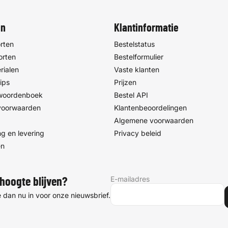
s mogen wel wat
n sterkere
, en dat is het.
en
Klantinformatie
rten
Bestelstatus
orten
Bestelformulier
rialen
Vaste klanten
ips
Prijzen
 woordenboek
Bestel API
voorwaarden
Klantenbeoordelingen
Algemene voorwaarden
g en levering
Privacy beleid
en
E-mailadres
hoogte blijven?
je dan nu in voor onze nieuwsbrief.