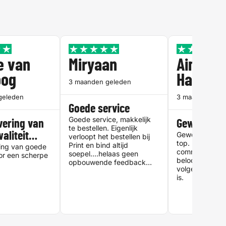
e van
Miryaan
Aimee 
oog
Haard
3 maanden geleden
geleden
3 maanden gel
Goede service
Goede service, makkelijk
evering van
Geweldig
te bestellen. Eigenlijk
aliteit…
Geweldig! Kwali
verloopt het bestellen bij
top. En goede
Print en bind altijd
ring van goede
communicatie 
soepel....helaas geen
oor een scherpe
beloofde lever
opbouwende feedback
volgens planni
verder of verbeter punten.
is.