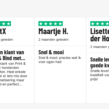
tX
Maartje H.
Lisett
der H
 geleden
2 maanden geleden
2 maanden 
en klant van
Snel & mooi
 & Bind met…
Snel & mooi: precies wat ik
Snelle l
voor ogen had
klant van Print &
goede kw
t honderden
Snelle leve
ten. Heel enkele
kwaliteit v
t er iets mis door
prijs!
matisering maar
el en perfect
. Persoonlijke
via chat is effectief
l. De nieuwe
indt ik irritant en
, maar doet niet
e producten.