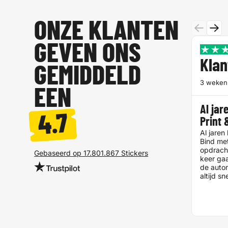
ONZE KLANTEN
GEVEN ONS
Klan
GEMIDDELD
3 weken
EEN
Al jar
4.7
Print
Al jaren 
Bind me
opdrach
Gebaseerd op 17.801.867 Stickers
keer gaa
de auto
altijd sn
opgelost
support 
en simpe
website v
onhandig
af aan d