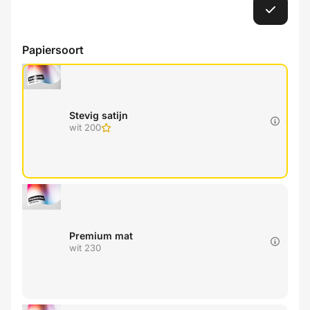
Papiersoort
Stevig satijn
wit 200
Premium mat
wit 230