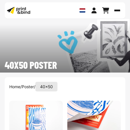
Schak
40X50 POSTER
Home
/
Poster
/
40x50