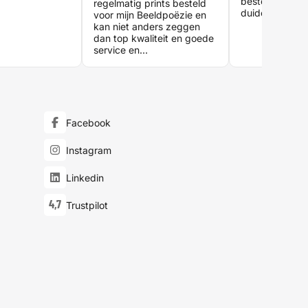
bestelproces 
regelmatig prints besteld
duidelijke inst
voor mijn Beeldpoëzie en
aanleveren van
kan niet anders zeggen
Moeilijk om fou
dan top kwaliteit en goede
maken ?. Kwalit
service en
en inbindwerk.
klantvriendelijkheid!
en zal zeker in
toekomst nog 
maken.
Facebook
Instagram
Linkedin
4,7
Trustpilot