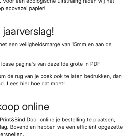
 Voor een ecologische uitstraling raden wij het
p ecovezel papier!
jaarverslag!
 met een veiligheidsmarge van 15mm en aan de
 losse pagina's van dezelfde grote in PDF
 om de rug van je boek ook te laten bedrukken, dan
ead. Lees
hier
hoe dat moet!
dkoop online
j Print&Bind Door
online
je bestelling te plaatsen,
slag. Bovendien hebben we een efficiënt opgezette
ersnellen.