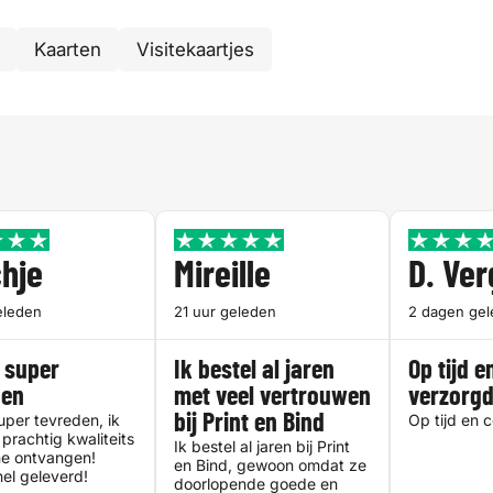
Kaarten
Visitekaartjes
hje
Mireille
D. Ve
eleden
21 uur geleden
2 dagen ge
 super
Ik bestel al jaren
Op tijd e
den
met veel vertrouwen
verzorg
uper tevreden, ik
bij Print en Bind
Op tijd en 
prachtig kwaliteits
Ik bestel al jaren bij Print
e ontvangen!
en Bind, gewoon omdat ze
el geleverd!
doorlopende goede en