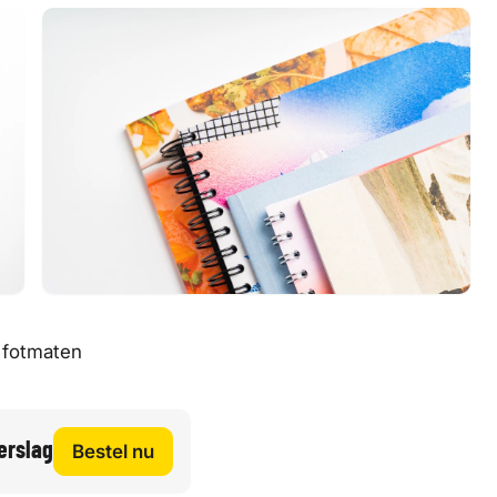
 fotmaten
erslag
Bestel nu