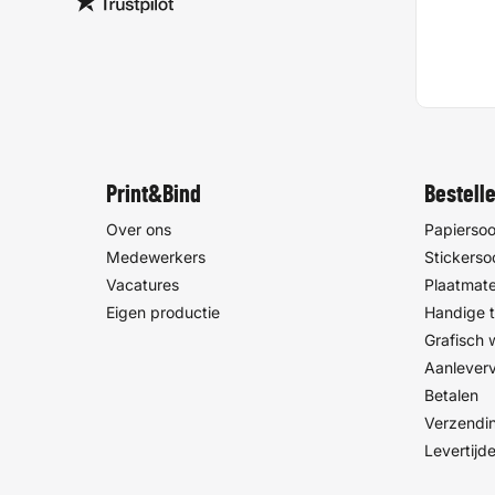
Print&Bind
Bestell
Over ons
Papiersoo
Medewerkers
Stickerso
Vacatures
Plaatmate
Eigen productie
Handige t
Grafisch
Aanlever
Betalen
Verzendin
Levertijd