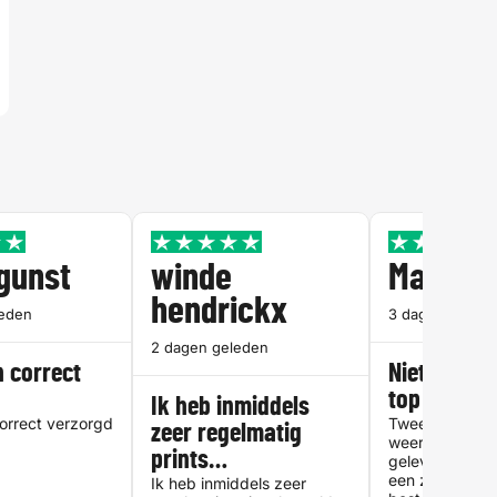
rgunst
winde
Martine
hendrickx
leden
3 dagen geled
2 dagen geleden
n correct
Niet twijfel
d
top service
Ik heb inmiddels
correct verzorgd
Tweede bestell
zeer regelmatig
weer zeer tev
prints…
geleverde serv
een zeer duidel
Ik heb inmiddels zeer