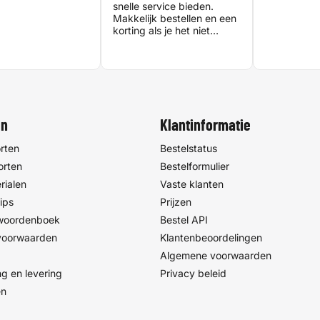
snelle service bieden.
Makkelijk bestellen en een
korting als je het niet
meteen de volgende dag
nodig hebt. Heel fijne
printservice!
en
Klantinformatie
rten
Bestelstatus
orten
Bestelformulier
rialen
Vaste klanten
ips
Prijzen
 woordenboek
Bestel API
voorwaarden
Klantenbeoordelingen
Algemene voorwaarden
g en levering
Privacy beleid
en