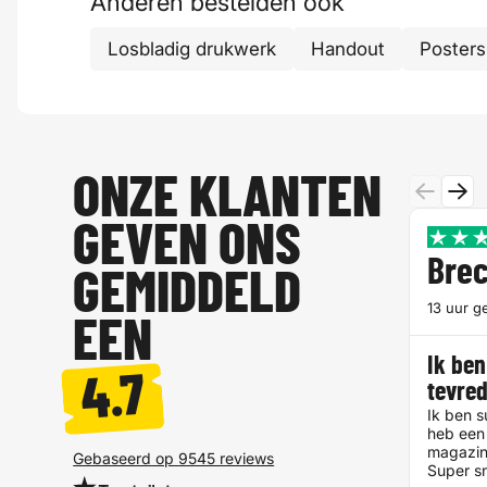
Anderen bestelden ook
Losbladig drukwerk
Handout
Posters
ONZE KLANTEN
GEVEN ONS
Brec
GEMIDDELD
13 uur g
EEN
Ik ben
4.7
tevre
Ik ben s
heb een 
magazin
Gebaseerd op 9545 reviews
Super sn