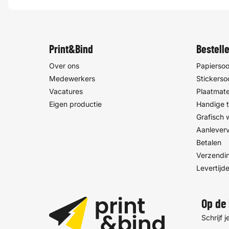
Print&Bind
Bestell
Over ons
Papiersoo
Medewerkers
Stickerso
Vacatures
Plaatmate
Eigen productie
Handige t
Grafisch
Aanlever
Betalen
Verzendin
Levertijd
Op de 
Schrijf 