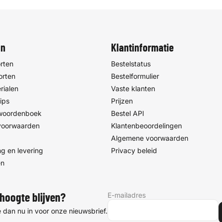
en
Klantinformatie
rten
Bestelstatus
orten
Bestelformulier
rialen
Vaste klanten
ips
Prijzen
 woordenboek
Bestel API
voorwaarden
Klantenbeoordelingen
Algemene voorwaarden
g en levering
Privacy beleid
en
E-mailadres
hoogte blijven?
je dan nu in voor onze nieuwsbrief.