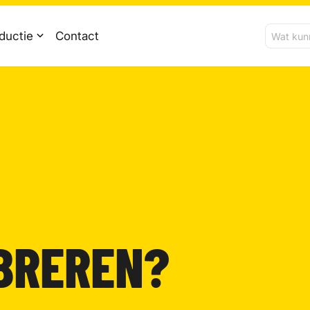
ductie
Contact
IBREREN?