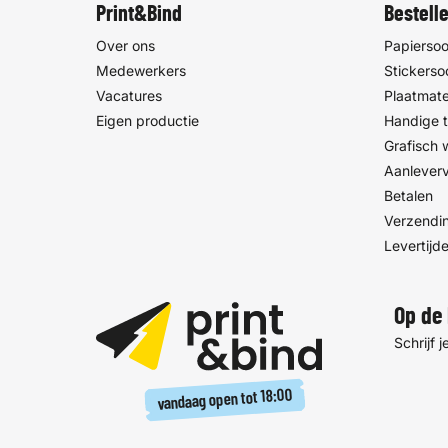
Print&Bind
Bestell
Over ons
Papiersoo
Medewerkers
Stickerso
Vacatures
Plaatmate
Eigen productie
Handige t
Grafisch
Aanlever
Betalen
Verzendin
Levertijd
Op de 
Schrijf 
18:00
vandaag open tot