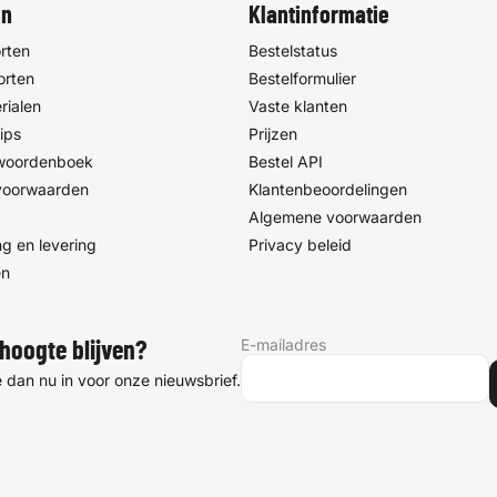
en
Klantinformatie
rten
Bestelstatus
orten
Bestelformulier
rialen
Vaste klanten
ips
Prijzen
 woordenboek
Bestel API
voorwaarden
Klantenbeoordelingen
Algemene voorwaarden
g en levering
Privacy beleid
en
E-mailadres
hoogte blijven?
je dan nu in voor onze nieuwsbrief.