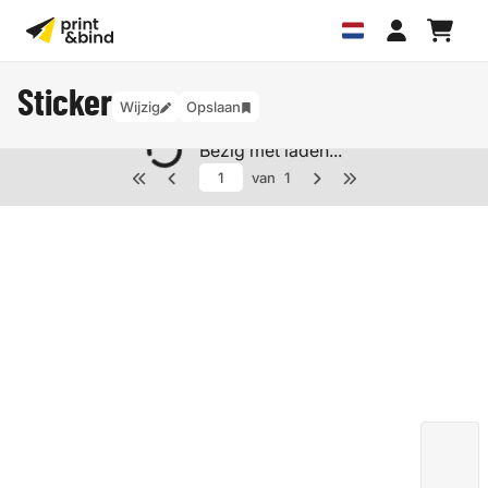
Sticker
Wijzig
Opslaan
Bezig met laden...
van
1