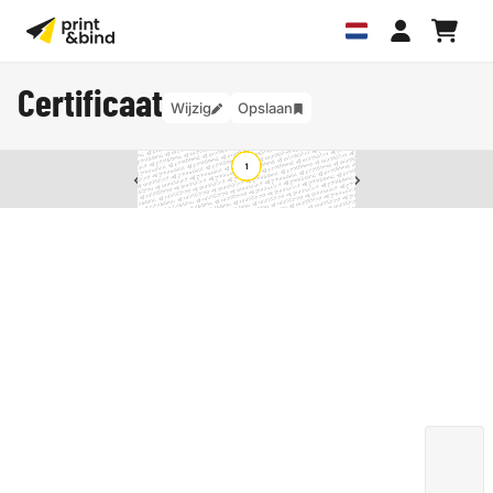
Certificaat
Wijzig
Opslaan
van
1