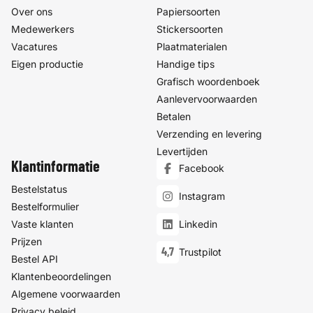
Over ons
Papiersoorten
Medewerkers
Stickersoorten
Vacatures
Plaatmaterialen
Eigen productie
Handige tips
Grafisch woordenboek
Aanlevervoorwaarden
Betalen
Verzending en levering
Levertijden
Klantinformatie
Facebook
Bestelstatus
Instagram
Bestelformulier
Vaste klanten
Linkedin
Prijzen
4,7
Trustpilot
Bestel API
Klantenbeoordelingen
Algemene voorwaarden
Privacy beleid