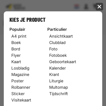
KIES JE PRODUCT
Kies je product
Onbekend of ontbrekend product
Selecteren
Populair
Particulier
A4 print
Ansichtkaart
Boek
Clubblad
Bord
Foto
Flyer
Fotoboek
Kaart
Geboortekaart
Losbladig
Kalender
Magazine
Krant
Poster
Liturgie
Rolbanner
Multomap
Sticker
Tijdschrift
Visitekaart