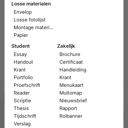
Losse materialen
Envelop
Losse fotolijst
Montage materiaal
Papier
Student
Zakelijk
Essay
Brochure
Handout
Certificaat
Krant
Handleiding
Portfolio
Krant
Proefschrift
Menukaart
Reader
Multomap
Prijs & leverdatum worden niet getoond vanwege
foutmeldingen
Scriptie
Nieuwsbrief
Thesis
Rapport
Toevoegen
Tijdschrift
Rolbanner
Verslag