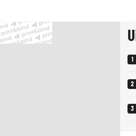
cument voor de productie
U
an
1
1
D
2
O
3
O
F
L