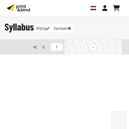
Syllabus
Wijzig
Opslaan
van
40