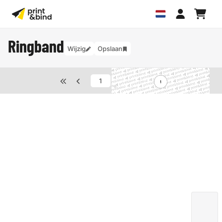
Ringband
Wijzig
Opslaan
van
1