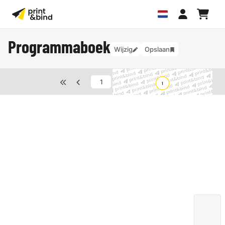
Programmaboek
Wijzig
Opslaan
van
8