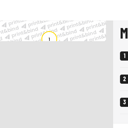
cument voor de productie
M
n
8
1
D
2
O
3
O
P
L