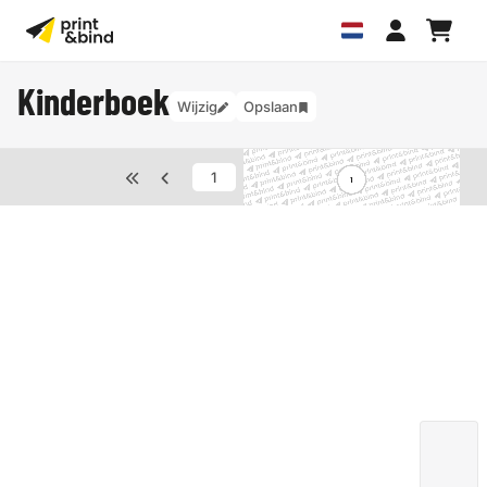
Kinderboek
Wijzig
Opslaan
van
40