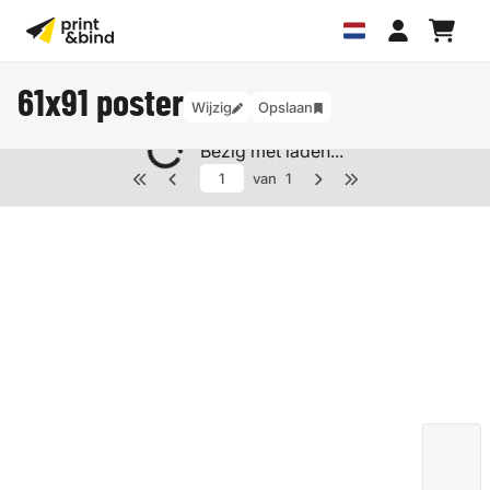
61x91 poster
Wijzig
Opslaan
Bezig met laden...
van
1