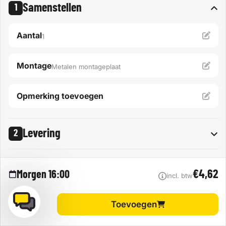
Samenstellen
1
Aantal
1
Montage
Metalen montageplaat
Opmerking toevoegen
Levering
2
Leverwijze
Afhalen
1000
€4,62
Morgen 16:00
incl. btw
Toevoegen
Dubbelzijdig tape
Zuignap